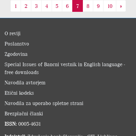
1
2
3
4
5
6
7
8
9
10
»
O reviji
Poslanstvo
Zgodovina
Special Issues of Bancni vestnik in English language -
free downloads
Navodila avtorjem
Etični kodeks
Navodila za uporabo spletne strani
Brezplačni članki
ISSN:
0005-4631