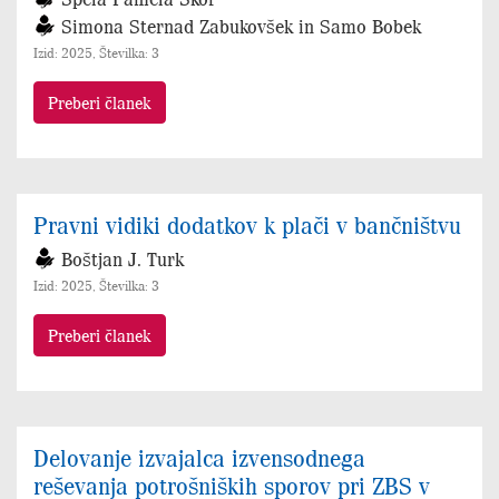
Simona Sternad Zabukovšek in Samo Bobek
Izid: 2025, Številka: 3
Preberi članek
Pravni vidiki dodatkov k plači v bančništvu
Boštjan J. Turk
Izid: 2025, Številka: 3
Preberi članek
Delovanje izvajalca izvensodnega
reševanja potrošniških sporov pri ZBS v