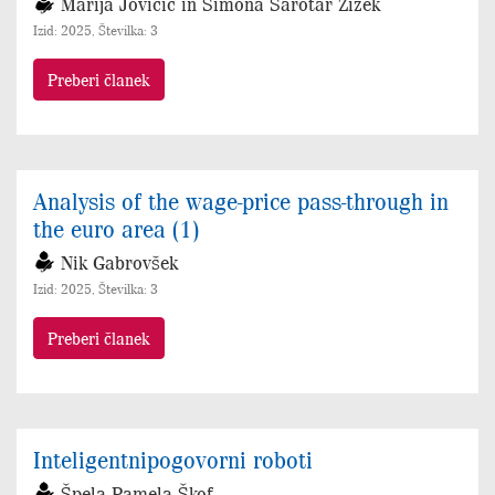
Marija Jovičić in Simona Šarotar Žižek
Izid: 2025, Številka: 3
Preberi članek
Analysis of the wage-price pass-through in
the euro area (1)
Nik Gabrovšek
Izid: 2025, Številka: 3
Preberi članek
Inteligentnipogovorni roboti
Špela Pamela Škof