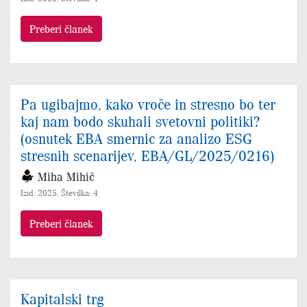
Preberi članek
Pa ugibajmo, kako vroče in stresno bo ter
kaj nam bodo skuhali svetovni politiki?
(osnutek EBA smernic za analizo ESG
stresnih scenarijev, EBA/GL/2025/0216)
Miha Mihič
Izid: 2025, Številka: 4
Preberi članek
Kapitalski trg