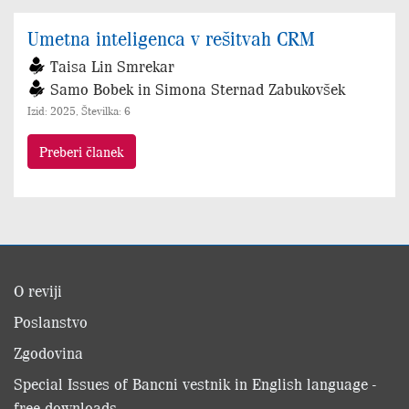
Umetna inteligenca v rešitvah CRM
Taisa Lin Smrekar
Samo Bobek in Simona Sternad Zabukovšek
Izid: 2025, Številka: 6
Preberi članek
O reviji
Poslanstvo
Zgodovina
Special Issues of Bancni vestnik in English language -
free downloads