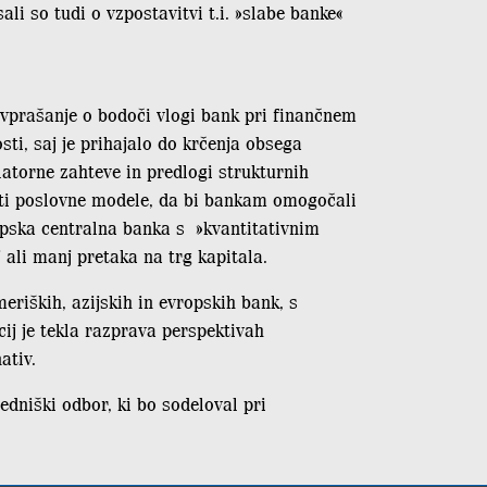
ali so tudi o vzpostavitvi t.i. »slabe banke«
 vprašanje o bodoči vlogi bank pri finančnem
sti, saj je prihajalo do krčenja obsega
atorne zahteve in predlogi strukturnih
iti poslovne modele, da bi bankam omogočali
opska centralna banka s »kvantitativnim
 ali manj pretaka na trg kapitala.
eriških, azijskih in evropskih bank, s
j je tekla razprava perspektivah
ativ.
redniški odbor, ki bo sodeloval pri