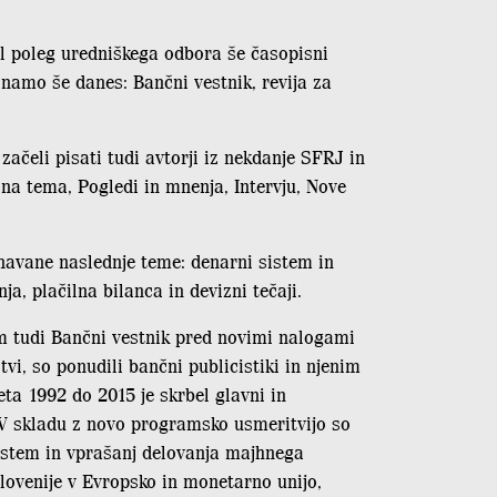
val poleg uredniškega odbora še časopisni
znamo še danes: Bančni vestnik, revija za
začeli pisati tudi avtorji iz nekdanje SFRJ in
lna tema, Pogledi in mnenja, Intervju, Nove
vnavane naslednje teme: denarni sistem in
a, plačilna bilanca in devizni tečaji.
em tudi Bančni vestnik pred novimi nalogami
tvi, so ponudili bančni publicistiki in njenim
ta 1992 do 2015 je skrbel glavni in
 V skladu z novo programsko usmeritvijo so
sistem in vprašanj delovanja majhnega
lovenije v Evropsko in monetarno unijo,