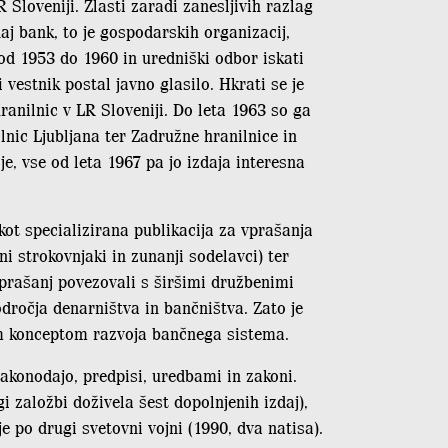
Sloveniji. Zlasti zaradi zanesljivih razlag
 bank, to je gospodarskih organizacij,
h od 1953 do 1960 in uredniški odbor iskati
vestnik postal javno glasilo. Hkrati se je
ranilnic v LR Sloveniji. Do leta 1963 so ga
nic Ljubljana ter Zadružne hranilnice in
e, vse od leta 1967 pa jo izdaja interesna
ot specializirana publikacija za vprašanja
i strokovnjaki in zunanji sodelavci) ter
 vprašanj povezovali s širšimi družbenimi
odročja denarništva in bančništva. Zato je
kim konceptom razvoja bančnega sistema.
zakonodajo, predpisi, uredbami in zakoni.
gi založbi doživela šest dopolnjenih izdaj),
 po drugi svetovni vojni (1990, dva natisa).