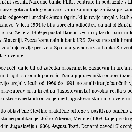
ančni vestnik Narodne banke FLRJ, centrale in podružnic v LR 
prav gotovo tudi gospodarstva in zanimanja za časopis zunaj
rala odgovorni urednik Anton Ogrin, ki je revijo urejal v leti
vo. V letu 1954 je bila sprejeta odločitev, da naj bi Bančni 
stiki. Že leta 1959 je postal Bančni vestnik glasilo bank in h
v Sloveniji, Zveza komunalnih bank LRS, Zveza mestnih hranil
 izdajanje revije prevzela Splošna gospodarska banka Slovenij
k Slovenije.
e reči, da je bil od začetka programsko zasnovan in urejan k
n drugih sorodnih področij. Nadaljnji uredniški odbori (bančn
revijo urejal v letih od 1960 do 1991, so analiziranje bančnih
u pravzaprav prva in edina (jugoslovanska) povojna revija s p
lo do strokovne konfrontacije med jugoslovanskim in slovens
ijo objavljene številne praktične priloge s pozitivno bančno 
stojne publikacije: Jožko Žiberna, Menice (1963, ta je pri dru
in Jugoslavija (1986), Avgust Tosti, Denarni zavodi Slovenije