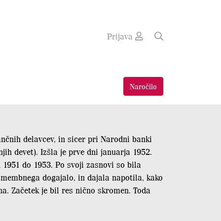
Prijava
Naročilo
ančnih delavcev, in sicer pri Narodni banki
jih devet). Izšla je prve dni januarja 1952.
od 1951 do 1953. Po svoji zasnovi so bila
pomembnega dogajalo, in dajala napotila, kako
na. Začetek je bil res nično skromen. Toda