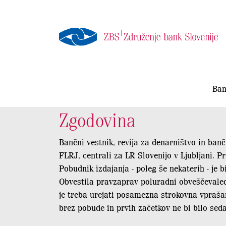
Ban
Zgodovina
Bančni vestnik, revija za denarništvo in banč
FLRJ, centrali za LR Slovenijo v Ljubljani. Pr
Pobudnik izdajanja - poleg še nekaterih - je b
Obvestila pravzaprav poluradni obveščevalec 
je treba urejati posamezna strokovna vprašanj
brez pobude in prvih začetkov ne bi bilo seda