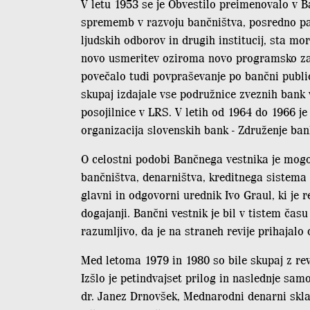
V letu 1953 se je Obvestilo preimenovalo v B
sprememb v razvoju bančništva, posredno pa 
ljudskih odborov in drugih institucij, sta mo
novo usmeritev oziroma novo programsko zasno
povečalo tudi povpraševanje po bančni publici
skupaj izdajale vse podružnice zveznih bank 
posojilnice v LRS. V letih od 1964 do 1966 je
organizacija slovenskih bank - Združenje ban
O celostni podobi Bančnega vestnika je mogoč
bančništva, denarništva, kreditnega sistema i
glavni in odgovorni urednik Ivo Graul, ki je 
dogajanji. Bančni vestnik je bil v tistem čas
razumljivo, da je na straneh revije prihaja
Med letoma 1979 in 1980 so bile skupaj z rev
Izšlo je petindvajset prilog in naslednje samo
dr. Janez Drnovšek, Mednarodni denarni sklad 