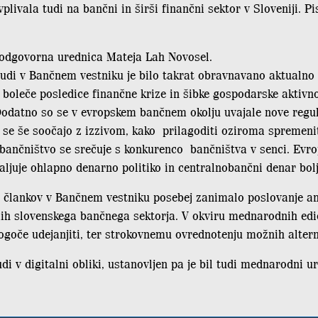
plivala tudi na bančni in širši finančni sektor v Sloveniji. Pis
 odgovorna urednica Mateja Lah Novosel.
tudi v Bančnem vestniku je bilo takrat obravnavano aktualno
 boleče posledice finančne krize in šibke gospodarske aktivno
 Dodatno so se v evropskem bančnem okolju uvajale nove regul
n se še soočajo z izzivom, kako prilagoditi oziroma spremen
 bančništvo se srečuje s konkurenco bančništva v senci. Evr
aljuje ohlapno denarno politiko in centralnobančni denar bolj
rje člankov v Bančnem vestniku posebej zanimalo poslovanje am
 slovenskega bančnega sektorja. V okviru mednarodnih edici
mogoče udejanjiti, ter strokovnemu ovrednotenju možnih altern
udi v digitalni obliki, ustanovljen pa je bil tudi mednarodni u