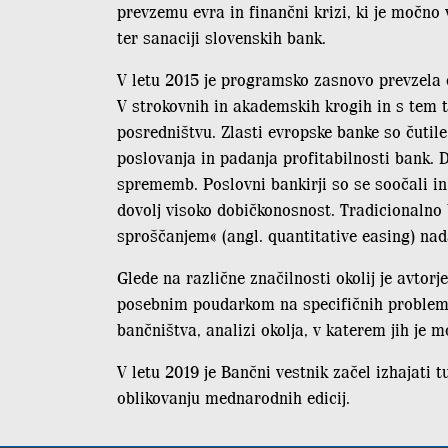
prevzemu evra in finančni krizi, ki je močno v
ter sanaciji slovenskih bank.
V letu 2015 je programsko zasnovo prevzela
V strokovnih in akademskih krogih in s tem 
posredništvu. Zlasti evropske banke so čutile
poslovanja in padanja profitabilnosti bank.
sprememb. Poslovni bankirji so se soočali i
dovolj visoko dobičkonosnost. Tradicionalno
sproščanjem« (angl. quantitative easing) nad
Glede na različne značilnosti okolij je avto
posebnim poudarkom na specifičnih problemih
bančništva, analizi okolja, v katerem jih je 
V letu 2019 je Bančni vestnik začel izhajati t
oblikovanju mednarodnih edicij.