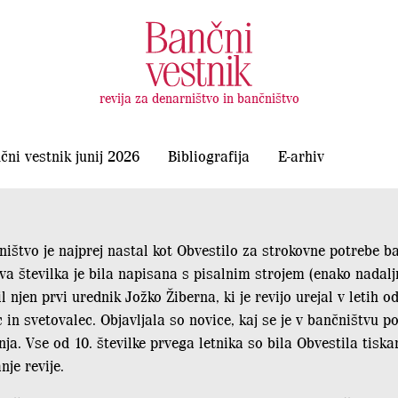
revija za denarništvo in bančništvo
čni vestnik junij 2026
Bibliografija
E-arhiv
ništvo je najprej nastal kot Obvestilo za strokovne potrebe b
va številka je bila napisana s pisalnim strojem (enako nadaljn
il njen prvi urednik Jožko Žiberna, ki je revijo urejal v letih 
in svetovalec. Objavljala so novice, kaj se je v bančništvu 
a. Vse od 10. številke prvega letnika so bila Obvestila tiska
nje revije.