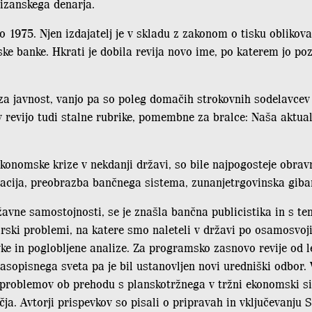
tizanskega denarja.
eto 1975. Njen izdajatelj je v skladu z zakonom o tisku obliko
ske banke. Hkrati je dobila revija novo ime, po katerem jo po
a za javnost, vanjo pa so poleg domačih strokovnih sodelavcev 
 v revijo tudi stalne rubrike, pomembne za bralce: Naša aktua
ekonomske krize v nekdanji državi, so bile najpogosteje obra
flacija, preobrazba bančnega sistema, zunanjetrgovinska gibanj
žavne samostojnosti, se je znašla bančna publicistika in s t
darski problemi, na katere smo naleteli v državi po osamosvoji
e in poglobljene analize. Za programsko zasnovo revije od le
sopisnega sveta pa je bil ustanovljen novi uredniški odbor.
ice problemov ob prehodu s planskotržnega v tržni ekonomski 
. Avtorji prispevkov so pisali o pripravah in vključevanju S