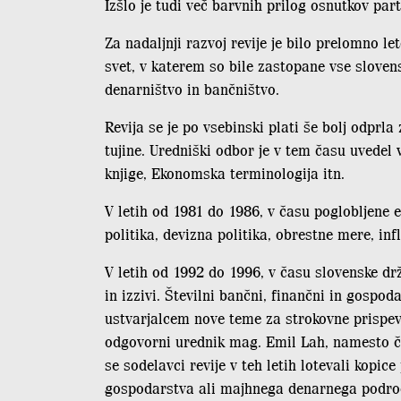
Izšlo je tudi več barvnih prilog osnutkov par
Za nadaljnji razvoj revije je bilo prelomno l
svet, v katerem so bile zastopane vse sloven
denarništvo in bančništvo.
Revija se je po vsebinski plati še bolj odprl
tujine. Uredniški odbor je v tem času uvedel
knjige, Ekonomska terminologija itn.
V letih od 1981 do 1986, v času poglobljene 
politika, devizna politika, obrestne mere, in
V letih od 1992 do 1996, v času slovenske dr
in izzivi. Številni bančni, finančni in gospo
ustvarjalcem nove teme za strokovne prispevk
odgovorni urednik mag. Emil Lah, namesto ča
se sodelavci revije v teh letih lotevali kop
gospodarstva ali majhnega denarnega področja