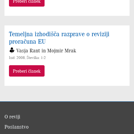
Preberi članek
Temeljna izhodišča razprave o reviziji
proračuna EU
Vasja Rant in Mojmir Mrak
Izid: 2008, Številka: 1-2
Preberi članek
O reviji
Poslanstvo