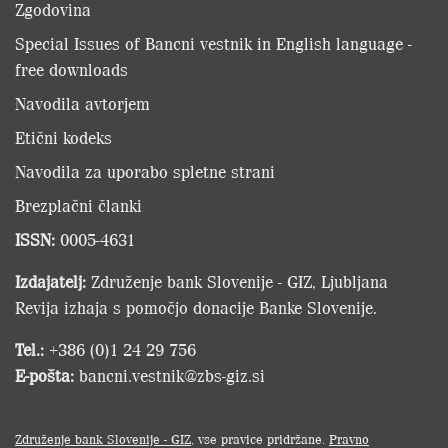
Zgodovina
Special Issues of Bancni vestnik in English language -
free downloads
Navodila avtorjem
Etični kodeks
Navodila za uporabo spletne strani
Brezplačni članki
ISSN:
0005-4631
Izdajatelj:
Združenje bank Slovenije - GIZ, Ljubljana
Revija izhaja s pomočjo donacije Banke Slovenije.
Tel.:
+386 (0)1 24 29 756
E-pošta:
bancni.vestnik@zbs-giz.si
Združenje bank Slovenije - GIZ
, vse pravice pridržane.
Pravno