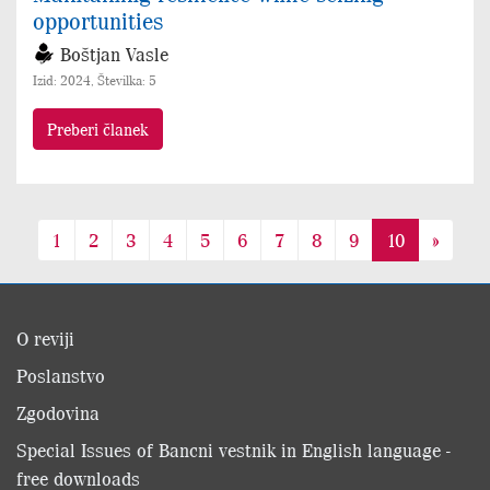
opportunities
Boštjan Vasle
Izid: 2024, Številka: 5
Preberi članek
1
2
3
4
5
6
7
8
9
10
»
O reviji
Poslanstvo
Zgodovina
Special Issues of Bancni vestnik in English language -
free downloads