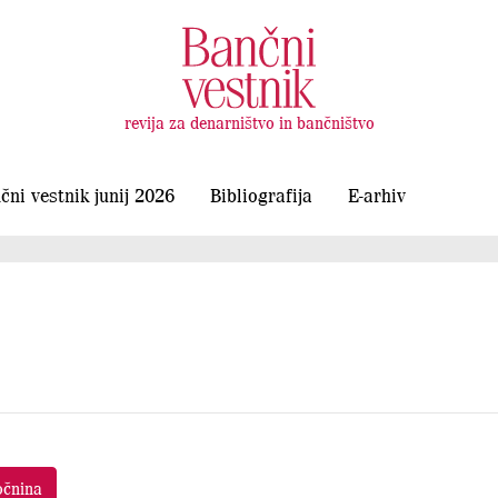
revija za denarništvo in bančništvo
čni vestnik junij 2026
Bibliografija
E-arhiv
očnina