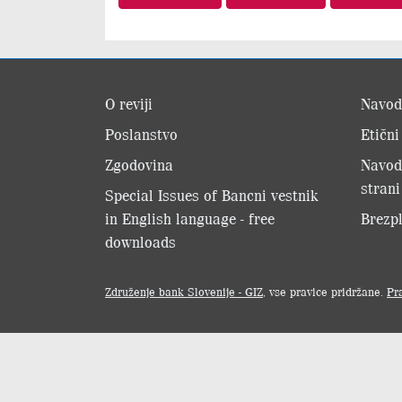
O reviji
Navod
Poslanstvo
Etični
Zgodovina
Navod
strani
Special Issues of Bancni vestnik
in English language - free
Brezpl
downloads
Združenje bank Slovenije - GIZ
, vse pravice pridržane.
Pr