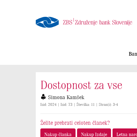
Ban
Dostopnost za vse
Simona Kamšek
Izid: 2024 | Izid: 73 | Številka: 11 | Stran(i): 3-4
Želite prebrati celoten članek?
Nakup članka
Nakup Izdaje
Letna nar