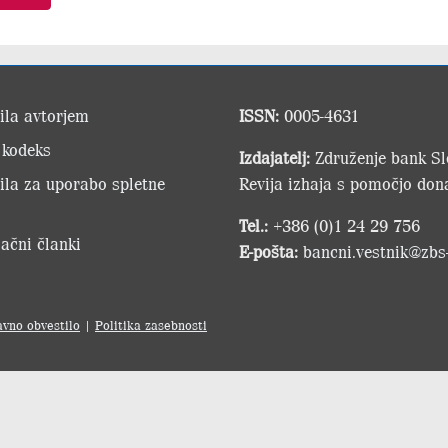
ila avtorjem
ISSN:
0005-4631
 kodeks
Izdajatelj:
Združenje bank Slo
ila za uporabo spletne
Revija izhaja s pomočjo dona
Tel.:
+386 (0)1 24 29 756
ačni članki
E-pošta:
bancni.vestnik@zbs-
avno obvestilo
|
Politika zasebnosti