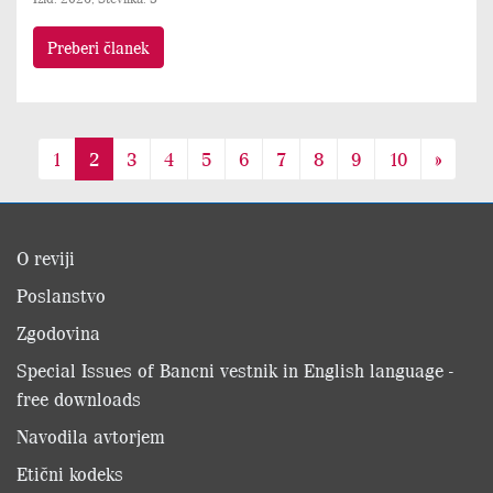
Preberi članek
1
2
3
4
5
6
7
8
9
10
»
O reviji
Poslanstvo
Zgodovina
Special Issues of Bancni vestnik in English language -
free downloads
Navodila avtorjem
Etični kodeks