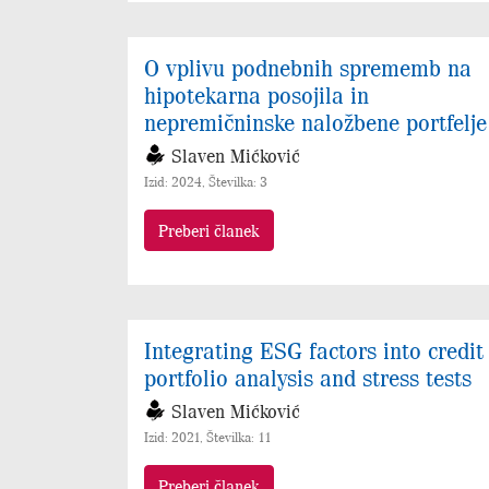
O vplivu podnebnih sprememb na
hipotekarna posojila in
nepremičninske naložbene portfelje
Slaven Mićković
Izid: 2024, Številka: 3
Preberi članek
Integrating ESG factors into credit
portfolio analysis and stress tests
Slaven Mićković
Izid: 2021, Številka: 11
Preberi članek