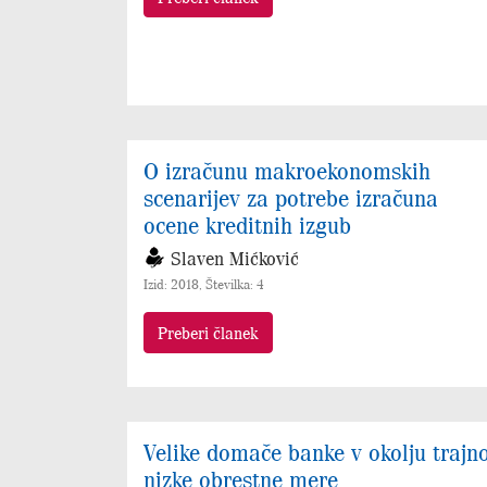
O izračunu makroekonomskih
scenarijev za potrebe izračuna
ocene kreditnih izgub
Slaven Mićković
Izid: 2018, Številka: 4
Preberi članek
Velike domače banke v okolju trajn
nizke obrestne mere