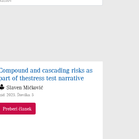
Compound and cascading risks as
part of thestress test narrative
Slaven Mićković
Izid: 2025, Številka: 5
Preberi članek