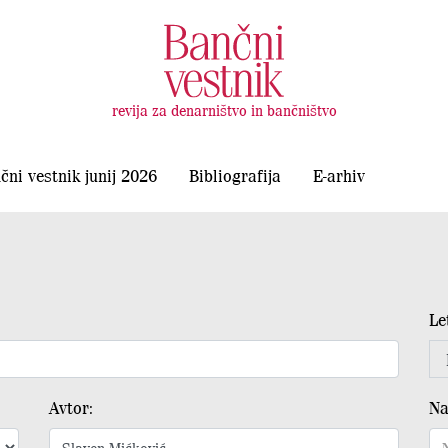
revija za denarništvo in bančništvo
čni vestnik junij 2026
Bibliografija
E-arhiv
Le
Avtor:
Na