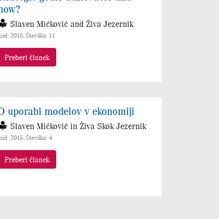
how?
Slaven Mićković and Živa Jezernik
Izid: 2015, Številka: 11
Preberi članek
O uporabi modelov v ekonomiji
Slaven Mićković in Živa Skok Jezernik
Izid: 2015, Številka: 4
Preberi članek