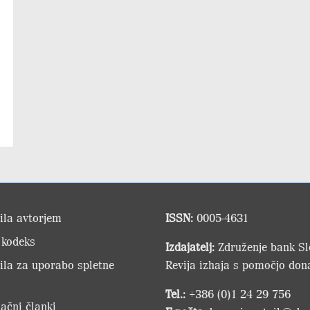
ila avtorjem
ISSN:
0005-4631
 kodeks
Izdajatelj:
Združenje bank Slo
ila za uporabo spletne
Revija izhaja s pomočjo dona
Tel.:
+386 (0)1 24 29 756
ačni članki