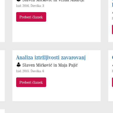
Izid: 2016, Številka: 3
Preberi članek
Analiza iztržljivosti zavarovanj
Slaven Mićković in Maja Pajić
Izid: 2015, Številka: 6
Preberi članek