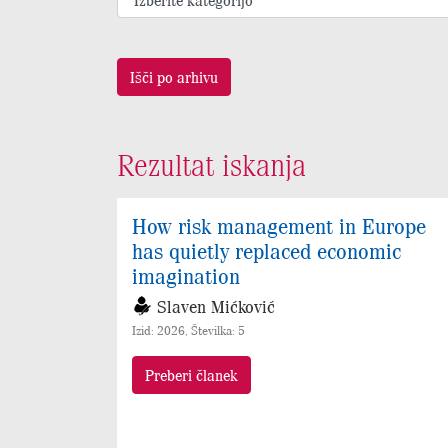
Išči po arhivu
Rezultat iskanja
How risk management in Europe
has quietly replaced economic
imagination
Slaven Mićković
Izid: 2026, Številka: 5
Preberi članek