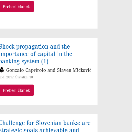
Preberi članek
Shock propagation and the
importance of capital in the
banking system (1)
Gonzalo Caprirolo and Slaven Mićković
Izid: 2017, Številka: 10
Preberi članek
Challenge for Slovenian banks: are
strategic goals achievable and