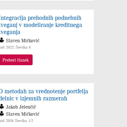
Integracija prehodnih podnebnih
tveganj v modeliranje kreditnega
tveganja
Slaven Mićković
Izid: 2022, Številka: 6
Preberi članek
O metodah za vrednotenje portfelja
delnic v izjemnih razmerah
Jakob Jelenčič
Slaven Mićković
Izid: 2019, Številka: 1-2