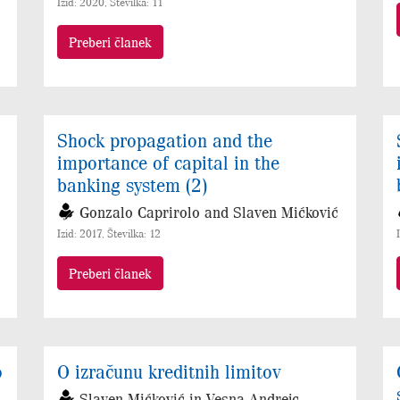
Izid: 2020, Številka: 11
Preberi članek
Shock propagation and the
importance of capital in the
banking system (2)
Gonzalo Caprirolo and Slaven Mićković
Izid: 2017, Številka: 12
Preberi članek
o
O izračunu kreditnih limitov
Slaven Mićković in Vesna Andrejc