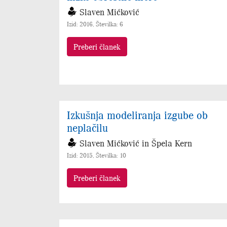
Slaven Mićković
Izid: 2016, Številka: 6
Preberi članek
Izkušnja modeliranja izgube ob
neplačilu
Slaven Mićković in Špela Kern
Izid: 2015, Številka: 10
Preberi članek