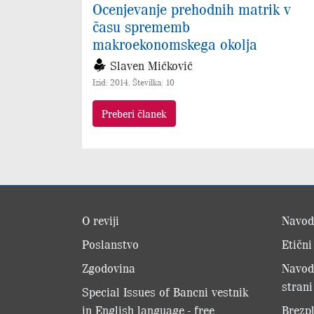
Ocenjevanje prehodnih matrik v
času sprememb
makroekonomskega okolja
Slaven Mićković
Izid: 2014, Številka: 10
Preberi članek
O reviji
Navod
Poslanstvo
Etični
Zgodovina
Navod
strani
Special Issues of Bancni vestnik
in English language - free
Brezpl