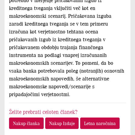
potrebno v merjenje pričakovanih izgub iz
kreditnega tveganja vključiti več kot en
makroekonomski scenarij. Pričakovana izguba
zaradi kreditnega tveganja se v tem primeru
izračuna kot verjetnostno tehtana ocena
pričakovanih izgub iz kreditnega tveganja v
pričakovanem obdobju trajanja finančnega
instrumenta na podlagi vnaprej izračunanih
makroekonomskih scenarijev. To pomeni, da bo
vsaka banka potrebovala poleg (notranjih) osnovnih
makroekonomskih napovedih, še alternativne
makroekonomske napovedi/scenarije s
pripadajočimi verjetnostmi.
Želite prebrati celoten članek?
Nakup članka
Nakup Izdaje
Letna naročnina