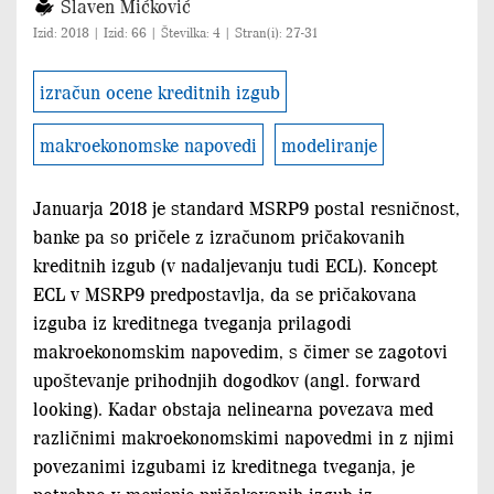
Slaven Mićković
Izid: 2018 | Izid: 66 | Številka: 4 | Stran(i): 27-31
izračun ocene kreditnih izgub
makroekonomske napovedi
modeliranje
Januarja 2018 je standard MSRP9 postal resničnost,
banke pa so pričele z izračunom pričakovanih
kreditnih izgub (v nadaljevanju tudi ECL). Koncept
ECL v MSRP9 predpostavlja, da se pričakovana
izguba iz kreditnega tveganja prilagodi
makroekonomskim napovedim, s čimer se zagotovi
upoštevanje prihodnjih dogodkov (angl. forward
looking). Kadar obstaja nelinearna povezava med
različnimi makroekonomskimi napovedmi in z njimi
povezanimi izgubami iz kreditnega tveganja, je