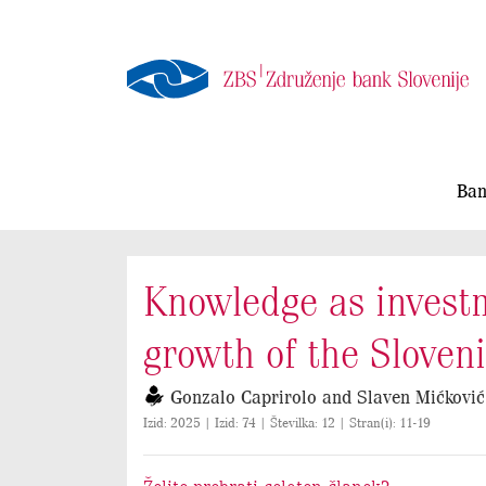
Ban
Knowledge as investm
growth of the Sloven
Gonzalo Caprirolo and Slaven Mićković
Izid: 2025 | Izid: 74 | Številka: 12 | Stran(i): 11-19