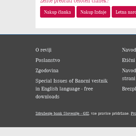
Želite prebrati celoten članek?
Nakup članka
Nakup Izdaje
Letna nar
O reviji
Navod
Poslanstvo
Etični
Zgodovina
Navod
strani
Special Issues of Bancni vestnik
in English language - free
Brezpl
downloads
Združenje bank Slovenije - GIZ
, vse pravice pridržane.
Pr