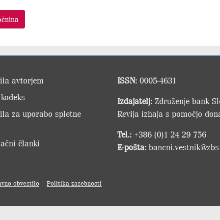
očnina
ila avtorjem
ISSN:
0005-4631
 kodeks
Izdajatelj:
Združenje bank Slo
ila za uporabo spletne
Revija izhaja s pomočjo dona
Tel.:
+386 (0)1 24 29 756
ačni članki
E-pošta:
bancni.vestnik@zbs-
avno obvestilo
|
Politika zasebnosti