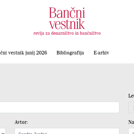
revija za denarništvo in bančništvo
čni vestnik junij 2026
Bibliografija
E-arhiv
Le
Avtor:
Na