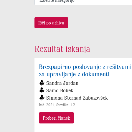
Išči po arhivu
Rezultat iskanja
Brezpapirno poslovanje z rešitvami
za upravljanje z dokumenti
Sandra Jordan
Samo Bobek
Simona Sternad Zabukovšek
Izid: 2024, Številka: 1-2
Preberi članek