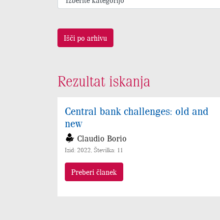
Išči po arhivu
Rezultat iskanja
Central bank challenges: old and
new
Claudio Borio
Izid: 2022, Številka: 11
Preberi članek