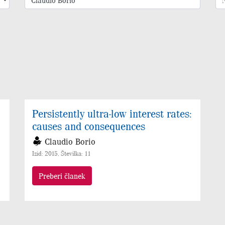
Persistently ultra-low interest rates:
causes and consequences
Claudio Borio
Izid: 2015, Številka: 11
Preberi članek