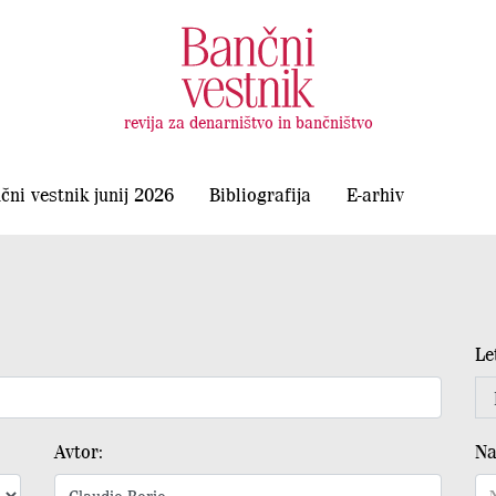
revija za denarništvo in bančništvo
čni vestnik junij 2026
Bibliografija
E-arhiv
Le
Avtor:
Na