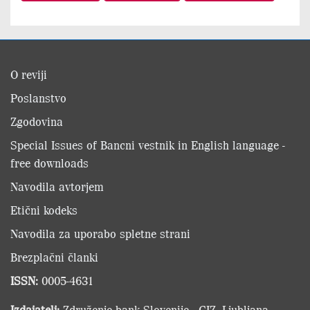
O reviji
Poslanstvo
Zgodovina
Special Issues of Bancni vestnik in English language -
free downloads
Navodila avtorjem
Etični kodeks
Navodila za uporabo spletne strani
Brezplačni članki
ISSN:
0005-4631
Izdajatelj:
Združenje bank Slovenije - GIZ, Ljubljana