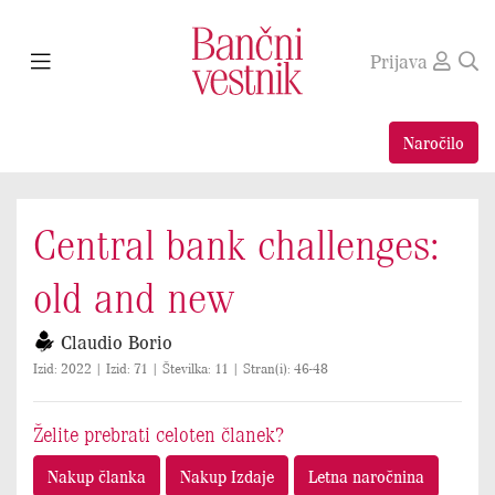
Prijava
Naročilo
Central bank challenges:
old and new
Claudio Borio
Izid: 2022 | Izid: 71 | Številka: 11 | Stran(i): 46-48
Želite prebrati celoten članek?
Nakup članka
Nakup Izdaje
Letna naročnina