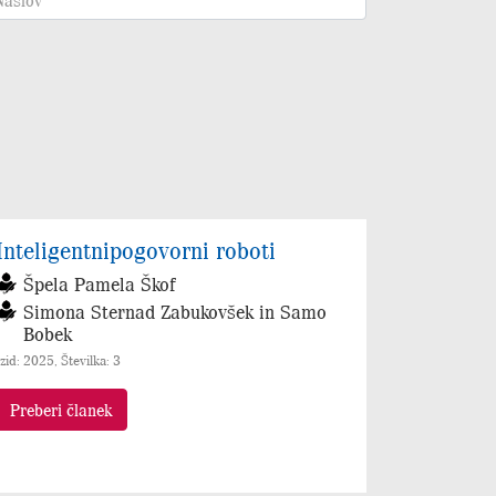
Inteligentnipogovorni roboti
Špela Pamela Škof
Simona Sternad Zabukovšek in Samo
Bobek
Izid: 2025, Številka: 3
Preberi članek