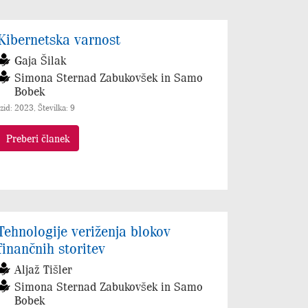
Kibernetska varnost
Gaja Šilak
Simona Sternad Zabukovšek in Samo
Bobek
Izid: 2023, Številka: 9
Preberi članek
Tehnologije veriženja blokov
finančnih storitev
Aljaž Tišler
Simona Sternad Zabukovšek in Samo
Bobek