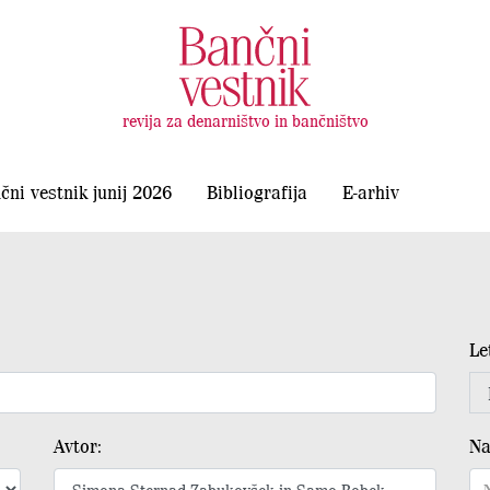
revija za denarništvo in bančništvo
čni vestnik junij 2026
Bibliografija
E-arhiv
Le
Avtor:
Na