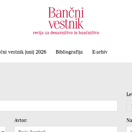
revija za denarništvo in bančništvo
čni vestnik junij 2026
Bibliografija
E-arhiv
Le
Avtor:
Na