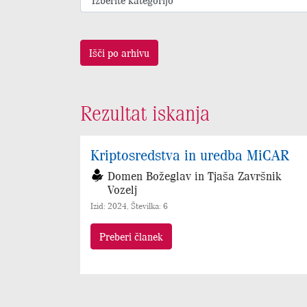
Išči po arhivu
Rezultat iskanja
Kriptosredstva in uredba MiCAR
Domen Božeglav in Tjaša Završnik
Vozelj
Izid: 2024, Številka: 6
Preberi članek