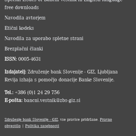
free downloads
Navodila avtorjem
Etični kodeks
Navodila za uporabo spletne strani
Brezplačni članki
ISSN:
0005-4631
Izdajatelj:
Združenje bank Slovenije - GIZ, Ljubljana
Revija izhaja s pomočjo donacije Banke Slovenije.
Tel.:
+386 (0)1 24 29 756
E-pošta:
bancni.vestnik@zbs-giz.si
Združenje bank Slovenije - GIZ
, vse pravice pridržane.
Pravno
obvestilo
|
Politika zasebnosti