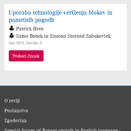
Uporaba tehnologije veriženja blokov in
pametnih pogodb
Patrick Hren
Samo Bobek in Simona Sternad Zabukovšek:
Izid: 2023, Številka: 3
Preberi članek
O reviji
Poslanstvo
Zgodovina
Special Issues of Bancni vestnik in English language -