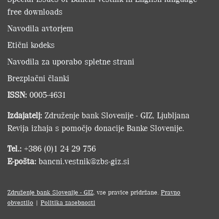
free downloads
Navodila avtorjem
Etični kodeks
Navodila za uporabo spletne strani
Brezplačni članki
ISSN:
0005-4631
Izdajatelj:
Združenje bank Slovenije - GIZ, Ljubljana
Revija izhaja s pomočjo donacije Banke Slovenije.
Tel.:
+386 (0)1 24 29 756
E-pošta:
bancni.vestnik@zbs-giz.si
Združenje bank Slovenije - GIZ
, vse pravice pridržane.
Pravno
obvestilo
|
Politika zasebnosti