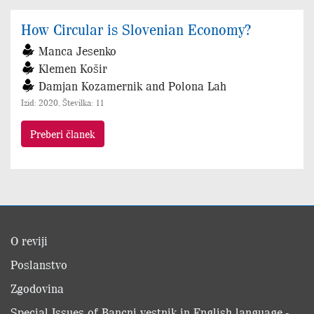
How Circular is Slovenian Economy?
Manca Jesenko
Klemen Košir
Damjan Kozamernik and Polona Lah
Izid: 2020, Številka: 11
Preberi članek
O reviji
Poslanstvo
Zgodovina
Special Issues of Bancni vestnik in English language -