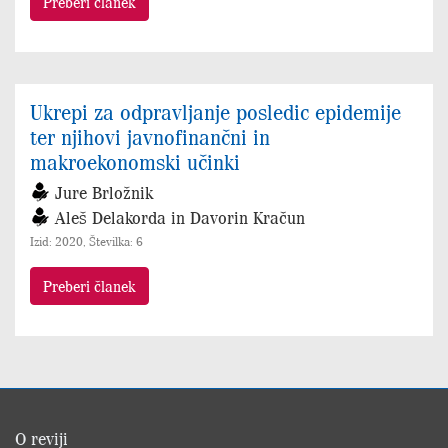
Preberi članek
Ukrepi za odpravljanje posledic epidemije
ter njihovi javnofinančni in
makroekonomski učinki
Jure Brložnik
Aleš Delakorda in Davorin Kračun
Izid: 2020, Številka: 6
Preberi članek
O reviji