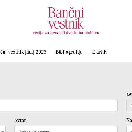
revija za denarništvo in bančništvo
čni vestnik junij 2026
Bibliografija
E-arhiv
Le
Avtor:
Na