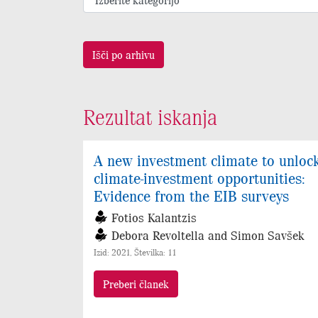
Išči po arhivu
Rezultat iskanja
A new investment climate to unloc
climate-investment opportunities:
Evidence from the EIB surveys
Fotios Kalantzis
Debora Revoltella and Simon Savšek
Izid: 2021, Številka: 11
Preberi članek