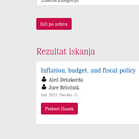
Išči po arhivu
Rezultat iskanja
Inflation, budget, and fiscal policy
Aleš Delakorda
Jure Brložnik
Izid: 2022, Številka: 11
Preberi članek