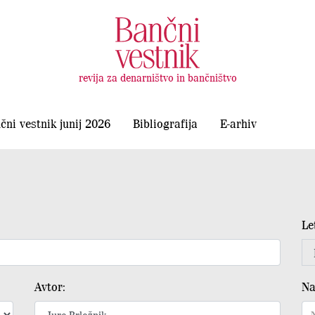
revija za denarništvo in bančništvo
čni vestnik junij 2026
Bibliografija
E-arhiv
Le
Avtor:
Na