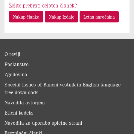
Želite prebrati celoten članek?
Nakup članka
Nakup Izdaje
Letna naročnina
O reviji
Poslanstvo
Zgodovina
Special Issues of Bancni vestnik in English language -
free downloads
Navodila avtorjem
Etični kodeks
Navodila za uporabo spletne strani
Brezplačni članki