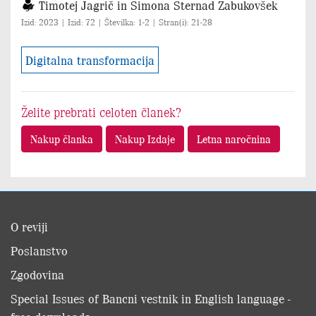
Timotej Jagrič in Simona Sternad Zabukovšek
Izid: 2023 | Izid: 72 | Številka: 1-2 | Stran(i): 21-28
Digitalna transformacija
Želite prebrati celoten članek?
Nakup članka
Nakup Izdaje
Letna naročnina
O reviji
Poslanstvo
Zgodovina
Special Issues of Bancni vestnik in English language -