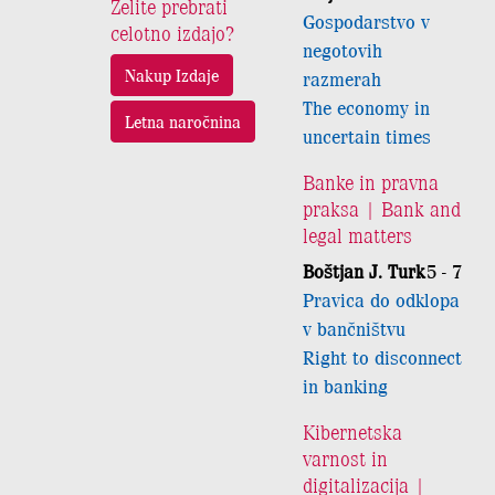
Želite prebrati
Gospodarstvo v
celotno izdajo?
negotovih
Nakup Izdaje
razmerah
The economy in
Letna naročnina
uncertain times
Banke in pravna
praksa | Bank and
legal matters
Boštjan J. Turk
5 - 7
Pravica do odklopa
v bančništvu
Right to disconnect
in banking
Kibernetska
varnost in
digitalizacija |