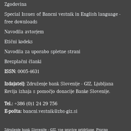
Zgodovina
Special Issues of Bancni vestnik in English language -
free downloads
Navodila avtorjem
Etični kodeks
Navodila za uporabo spletne strani
Brezplačni članki
ISSN:
0005-4631
Izdajatelj:
Združenje bank Slovenije - GIZ, Ljubljana
Revija izhaja s pomočjo donacije Banke Slovenije.
Tel.:
+386 (0)1 24 29 756
E-pošta:
bancni.vestnik@zbs-giz.si
Združenje bank Slovenije - GIZ
, vse pravice pridržane.
Pravno