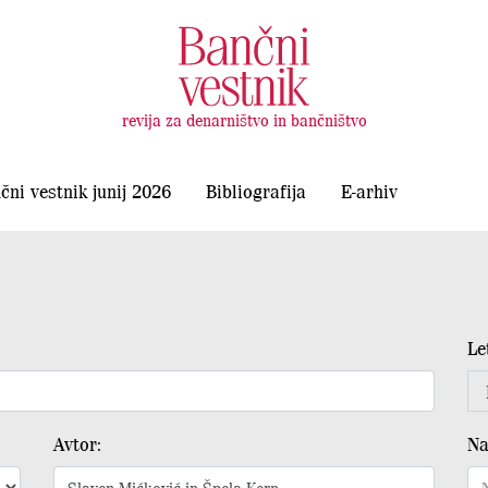
revija za denarništvo in bančništvo
čni vestnik junij 2026
Bibliografija
E-arhiv
Le
Avtor:
Na