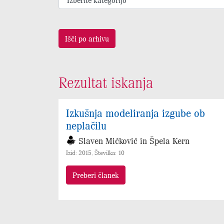
Išči po arhivu
Rezultat iskanja
Izkušnja modeliranja izgube ob
neplačilu
Slaven Mićković in Špela Kern
Izid: 2015, Številka: 10
Preberi članek