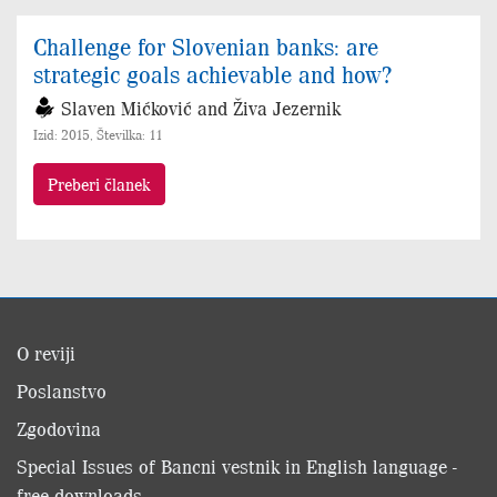
Challenge for Slovenian banks: are
strategic goals achievable and how?
Slaven Mićković and Živa Jezernik
Izid: 2015, Številka: 11
Preberi članek
O reviji
Poslanstvo
Zgodovina
Special Issues of Bancni vestnik in English language -
free downloads