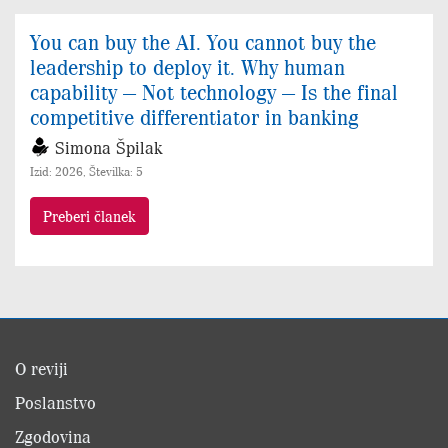
You can buy the AI. You cannot buy the
leadership to deploy it. Why human
capability — Not technology — Is the final
competitive differentiator in banking
Simona Špilak
Izid: 2026, Številka: 5
Preberi članek
O reviji
Poslanstvo
Zgodovina