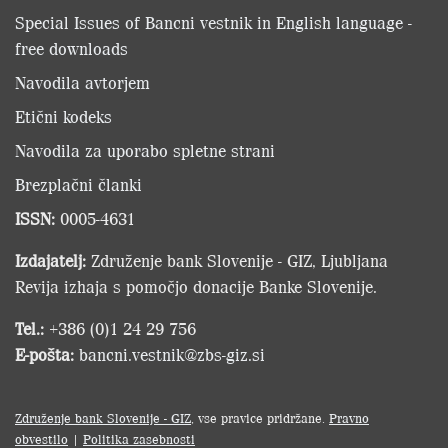
Special Issues of Bancni vestnik in English language -
free downloads
Navodila avtorjem
Etični kodeks
Navodila za uporabo spletne strani
Brezplačni članki
ISSN:
0005-4631
Izdajatelj:
Združenje bank Slovenije - GIZ, Ljubljana
Revija izhaja s pomočjo donacije Banke Slovenije.
Tel.:
+386 (0)1 24 29 756
E-pošta:
bancni.vestnik@zbs-giz.si
Združenje bank Slovenije - GIZ
, vse pravice pridržane.
Pravno
obvestilo
|
Politika zasebnosti