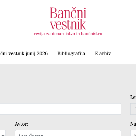
revija za denarništvo in bančništvo
čni vestnik junij 2026
Bibliografija
E-arhiv
Le
Avtor:
Na