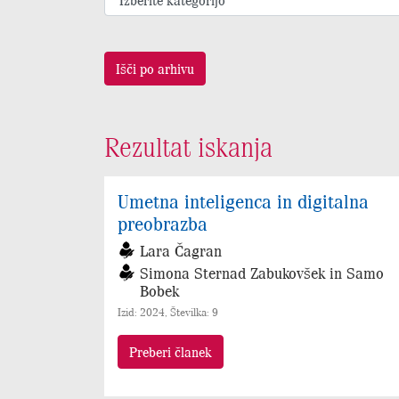
Išči po arhivu
Rezultat iskanja
Umetna inteligenca in digitalna
preobrazba
Lara Čagran
Simona Sternad Zabukovšek in Samo
Bobek
Izid: 2024, Številka: 9
Preberi članek