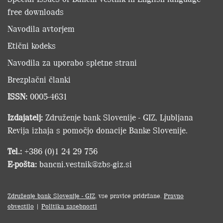
free downloads
Navodila avtorjem
Etični kodeks
Navodila za uporabo spletne strani
Brezplačni članki
ISSN:
0005-4631
Izdajatelj:
Združenje bank Slovenije - GIZ, Ljubljana
Revija izhaja s pomočjo donacije Banke Slovenije.
Tel.:
+386 (0)1 24 29 756
E-pošta:
bancni.vestnik@zbs-giz.si
Združenje bank Slovenije - GIZ
, vse pravice pridržane.
Pravno
obvestilo
|
Politika zasebnosti