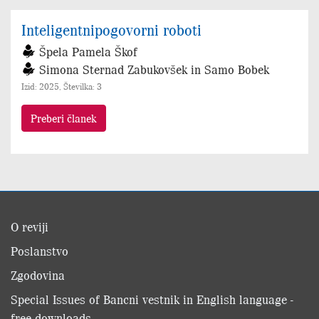
Inteligentnipogovorni roboti
Špela Pamela Škof
Simona Sternad Zabukovšek in Samo Bobek
Izid: 2025, Številka: 3
Preberi članek
O reviji
Poslanstvo
Zgodovina
Special Issues of Bancni vestnik in English language -
free downloads