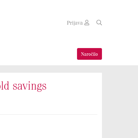
Prijava
Naročilo
ld savings