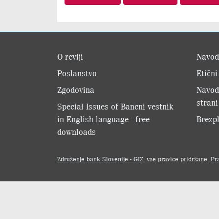
O reviji
Navod
Poslanstvo
Etični
Zgodovina
Navod
strani
Special Issues of Bancni vestnik
in English language - free
Brezpl
downloads
Združenje bank Slovenije - GIZ
, vse pravice pridržane.
Pr