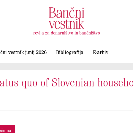
revija za denarništvo in bančništvo
čni vestnik junij 2026
Bibliografija
E-arhiv
tatus quo of Slovenian househo
očnina