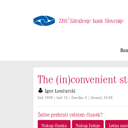
Ban
The (in)convenient s
Igor Lončarski
Izid: 2026 | Izid: 75 | Številka: 5 | Stran(i): 52-59
Želite prebrati celoten članek?
Nakup članka
Nakup Izdaje
Letna nar