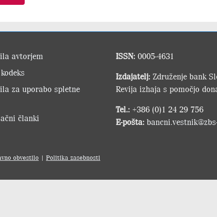
ila avtorjem
ISSN:
0005-4631
 kodeks
Izdajatelj:
Združenje bank Slo
ila za uporabo spletne
Revija izhaja s pomočjo dona
Tel.:
+386 (0)1 24 29 756
ačni članki
E-pošta:
bancni.vestnik@zbs-
avno obvestilo
|
Politika zasebnosti