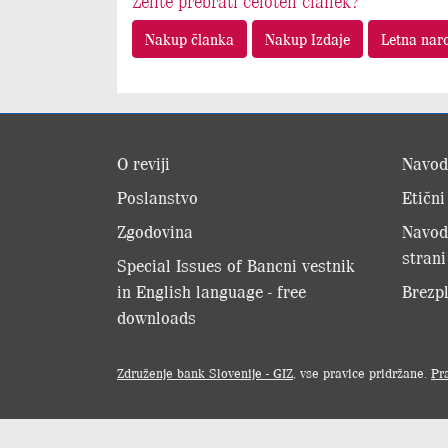
Želite prebrati celoten članek?
Nakup članka
Nakup Izdaje
Letna nar
O reviji
Navod
Poslanstvo
Etični
Zgodovina
Navod
strani
Special Issues of Bancni vestnik
in English language - free
Brezpl
downloads
Združenje bank Slovenije - GIZ
, vse pravice pridržane.
Pr