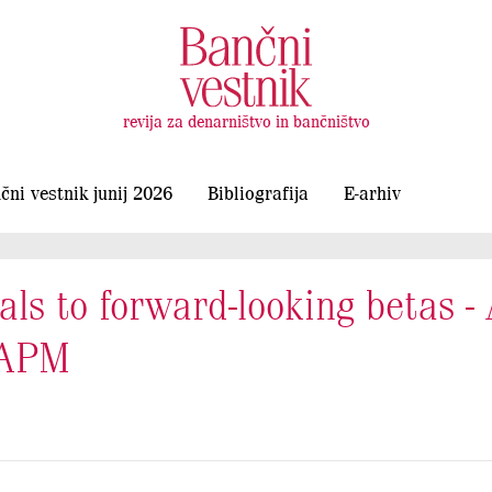
revija za denarništvo in bančništvo
čni vestnik junij 2026
Bibliografija
E-arhiv
als to forward-looking betas -
CAPM