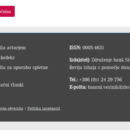
očnina
ila avtorjem
ISSN:
0005-4631
 kodeks
Izdajatelj:
Združenje bank Slo
ila za uporabo spletne
Revija izhaja s pomočjo dona
Tel.:
+386 (0)1 24 29 756
ačni članki
E-pošta:
bancni.vestnik@zbs-
avno obvestilo
|
Politika zasebnosti