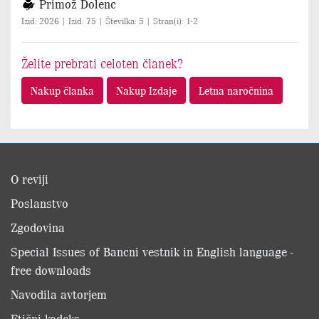
Primož Dolenc
Izid: 2026 | Izid: 75 | Številka: 5 | Stran(i): 1-2
Želite prebrati celoten članek?
Nakup članka
Nakup Izdaje
Letna naročnina
O reviji
Poslanstvo
Zgodovina
Special Issues of Bancni vestnik in English language -
free downloads
Navodila avtorjem
Etični kodeks