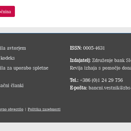
očnina
ila avtorjem
ISSN:
0005-4631
 kodeks
Izdajatelj:
Združenje bank Slo
ila za uporabo spletne
Revija izhaja s pomočjo dona
Tel.:
+386 (0)1 24 29 756
ačni članki
E-pošta:
bancni.vestnik@zbs-
avno obvestilo
|
Politika zasebnosti