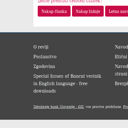
Želite prebrati celoten članek?
Nakup članka
Nakup Izdaje
Letna nar
O reviji
Navod
Poslanstvo
Etični
Zgodovina
Navod
strani
Special Issues of Bancni vestnik
in English language - free
Brezpl
downloads
Združenje bank Slovenije - GIZ
, vse pravice pridržane.
Pr