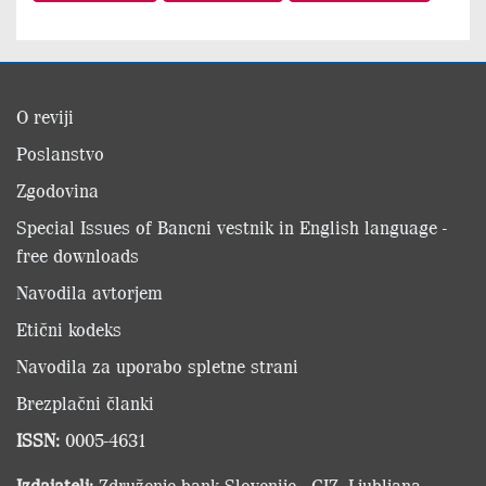
O reviji
Poslanstvo
Zgodovina
Special Issues of Bancni vestnik in English language -
free downloads
Navodila avtorjem
Etični kodeks
Navodila za uporabo spletne strani
Brezplačni članki
ISSN:
0005-4631
Izdajatelj:
Združenje bank Slovenije - GIZ, Ljubljana