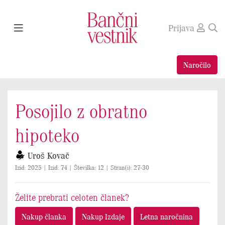
Prijava
Naročilo
Posojilo z obratno
hipoteko
Uroš Kovač
Izid: 2025 | Izid: 74 | Številka: 12 | Stran(i): 27-30
Želite prebrati celoten članek?
Nakup članka
Nakup Izdaje
Letna naročnina