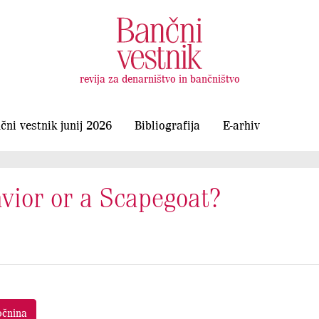
revija za denarništvo in bančništvo
čni vestnik junij 2026
Bibliografija
E-arhiv
vior or a Scapegoat?
očnina