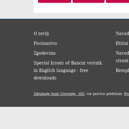
O reviji
Navod
Poslanstvo
Etični
Zgodovina
Navod
strani
Special Issues of Bancni vestnik
in English language - free
Brezpl
downloads
Združenje bank Slovenije - GIZ
, vse pravice pridržane.
Pr