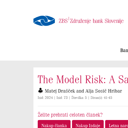
Ban
The Model Risk: A Sa
Matej Drašček and Alja Sosič Hribar
Izid: 2024 | Izid: 73 | Številka: 5 | Stran(i): 41-45
Želite prebrati celoten članek?
Nakup članka
Nakup Izdaje
Letna nar