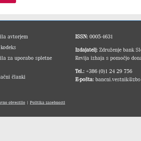
ila avtorjem
ISSN:
0005-4631
 kodeks
Izdajatelj:
Združenje bank Slo
ila za uporabo spletne
Revija izhaja s pomočjo dona
Tel.:
+386 (0)1 24 29 756
ačni članki
E-pošta:
bancni.vestnik@zbs-
avno obvestilo
|
Politika zasebnosti