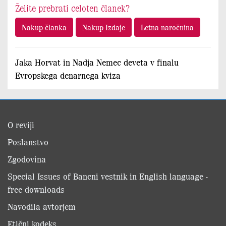
Želite prebrati celoten članek?
Nakup članka
Nakup Izdaje
Letna naročnina
Jaka Horvat in Nadja Nemec deveta v finalu
Evropskega denarnega kviza
O reviji
Poslanstvo
Zgodovina
Special Issues of Bancni vestnik in English language -
free downloads
Navodila avtorjem
Etični kodeks