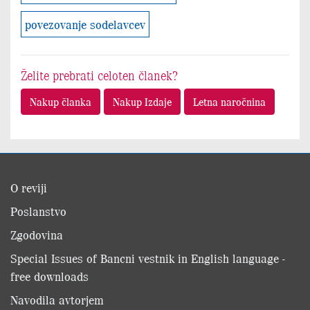
povezovanje sodelavcev
Želite prebrati celoten članek?
Nakup članka
Nakup Izdaje
Letna naročnina
O reviji
Poslanstvo
Zgodovina
Special Issues of Bancni vestnik in English language -
free downloads
Navodila avtorjem