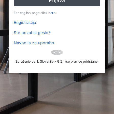
For english page click
here
.
Registracija
Ste pozabili geslo?
Navodila za uporabo
Združenje bank Slovenije - GIZ, vse pravice pridržane.