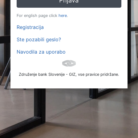
For english page click
here
.
Registracija
Ste pozabili geslo?
Navodila za uporabo
Združenje bank Slovenije - GIZ, vse pravice pridržane.