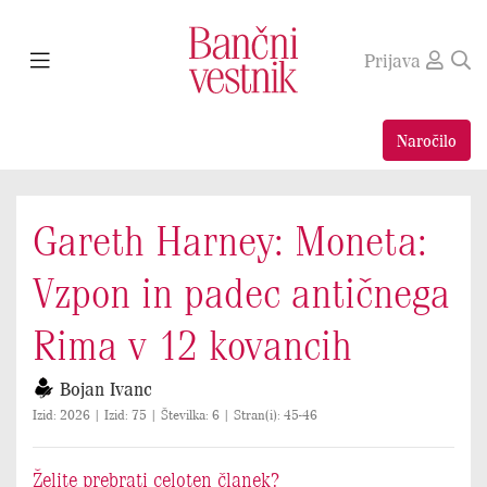
Prijava
Naročilo
Gareth Harney: Moneta:
Vzpon in padec antičnega
Rima v 12 kovancih
Bojan Ivanc
Izid: 2026 | Izid: 75 | Številka: 6 | Stran(i): 45-46
Želite prebrati celoten članek?