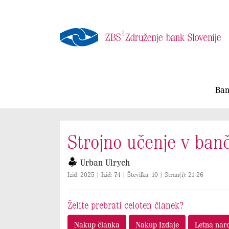
Ban
Strojno učenje v bančn
Urban Ulrych
Izid: 2025 | Izid: 74 | Številka: 10 | Stran(i): 21-26
Želite prebrati celoten članek?
Nakup članka
Nakup Izdaje
Letna nar