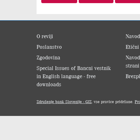
O reviji
Navod
Poslanstvo
Etični
Zgodovina
Navod
strani
Special Issues of Bancni vestnik
in English language - free
Brezpl
downloads
Združenje bank Slovenije - GIZ
, vse pravice pridržane.
Pr