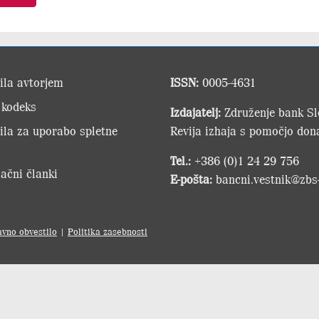
ila avtorjem
ISSN:
0005-4631
 kodeks
Izdajatelj:
Združenje bank Slo
ila za uporabo spletne
Revija izhaja s pomočjo dona
Tel.:
+386 (0)1 24 29 756
ačni članki
E-pošta:
bancni.vestnik@zbs-
avno obvestilo
|
Politika zasebnosti