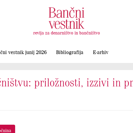
revija za denarništvo in bančništvo
čni vestnik junij 2026
Bibliografija
E-arhiv
ištvu: priložnosti, izzivi in p
očnina