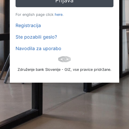
For english page click
here
.
Registracija
Ste pozabili geslo?
Navodila za uporabo
Združenje bank Slovenije - GIZ, vse pravice pridržane.