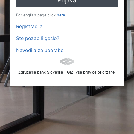
For english page click
here
.
Registracija
Ste pozabili geslo?
Navodila za uporabo
Združenje bank Slovenije - GIZ, vse pravice pridržane.