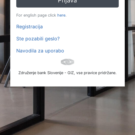
For english page click
here
.
Registracija
Ste pozabili geslo?
Navodila za uporabo
Združenje bank Slovenije - GIZ, vse pravice pridržane.