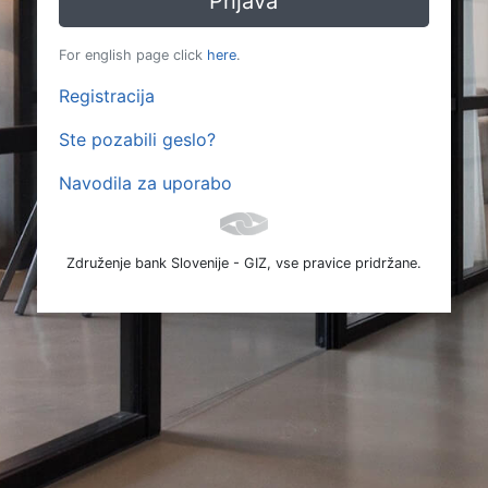
For english page click
here
.
Registracija
Ste pozabili geslo?
Navodila za uporabo
Združenje bank Slovenije - GIZ, vse pravice pridržane.